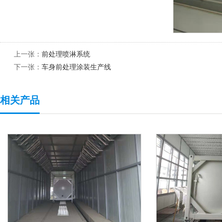
上一张：
前处理喷淋系统
下一张：
车身前处理涂装生产线
相关产品