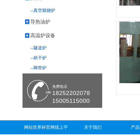
--真空煅烧炉
导热油炉
高温炉设备
--隧道炉
--烘干炉
--网带炉
免费电话
18252202078
15005115000
网站世界杯官网线上平
关于我们
产品