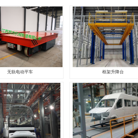
无轨电动平车
框架升降台