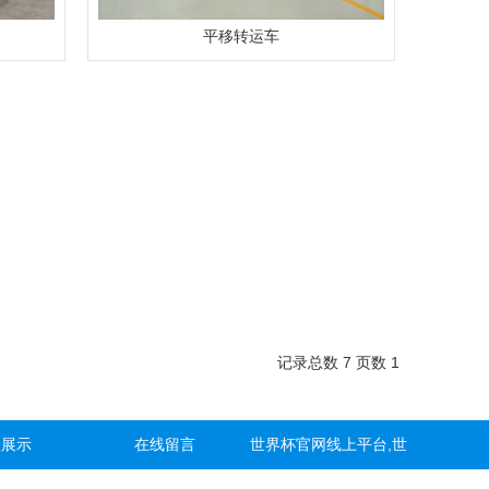
平移转运车
记录总数 7 页数 1
程展示
在线留言
世界杯官网线上平台,世