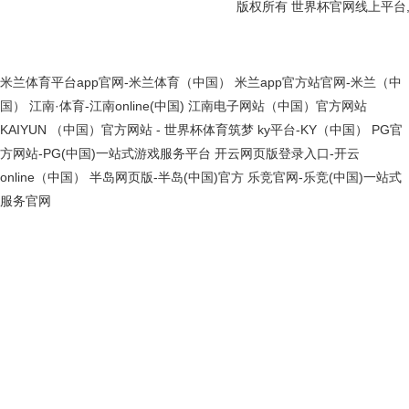
版权所有 世界杯官网线上平台,
米兰体育平台app官网-米兰体育（中国）
米兰app官方站官网-米兰（中
国）
江南·体育-江南online(中国)
江南电子网站（中国）官方网站
KAIYUN （中国）官方网站 - 世界杯体育筑梦
ky平台-KY（中国）
PG官
方网站-PG(中国)一站式游戏服务平台
开云网页版登录入口-开云
online（中国）
半岛网页版-半岛(中国)官方
乐竞官网-乐竞(中国)一站式
服务官网