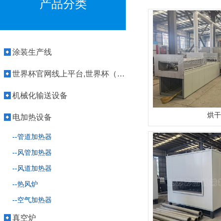
产品分类
涂装生产线
世界杯官网线上平台,世界杯（中国）
机械化输送设备
烘干
电加热设备
--管道加热器
--风管加热器
--风道加热器
--热风炉
--空气加热器
真空炉