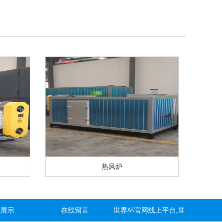
热风炉
程展示
在线留言
世界杯官网线上平台,世