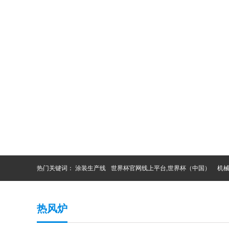
热门关键词：
涂装生产线
世界杯官网线上平台,世界杯（中国）
机
热风炉