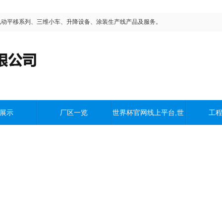
电动平移系列、三维小车、升降设备、涂装生产线产品及服务。
展示
厂区一览
世界杯官网线上平台,世
工
界杯（中国）