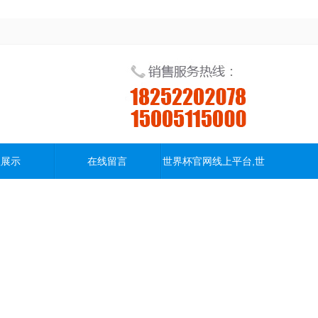
程展示
在线留言
世界杯官网线上平台,世
界杯（中国）