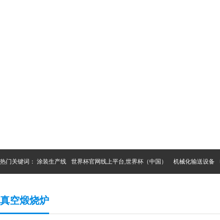
热门关键词：
涂装生产线
世界杯官网线上平台,世界杯（中国）
机械化输送设备
真空煅烧炉