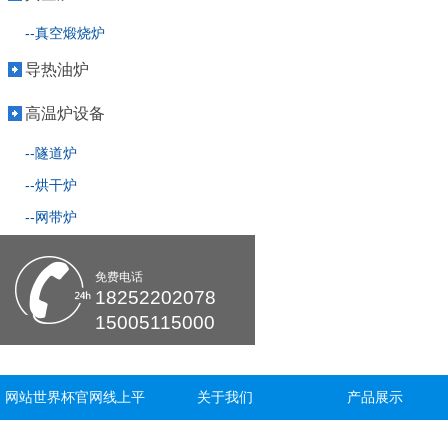
--真空煅烧炉
导热油炉
高温炉设备
--隧道炉
--烘干炉
--网带炉
免费电话
18252202078
15005115000
网站世界杯官网线上平
关于我们
产品展示
台,世界杯（中国）