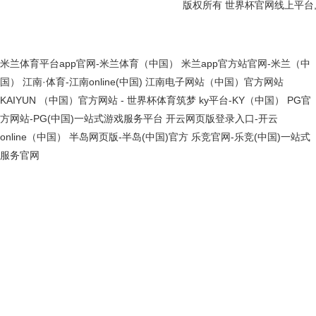
版权所有 世界杯官网线上平台,
米兰体育平台app官网-米兰体育（中国）
米兰app官方站官网-米兰（中
国）
江南·体育-江南online(中国)
江南电子网站（中国）官方网站
KAIYUN （中国）官方网站 - 世界杯体育筑梦
ky平台-KY（中国）
PG官
方网站-PG(中国)一站式游戏服务平台
开云网页版登录入口-开云
online（中国）
半岛网页版-半岛(中国)官方
乐竞官网-乐竞(中国)一站式
服务官网