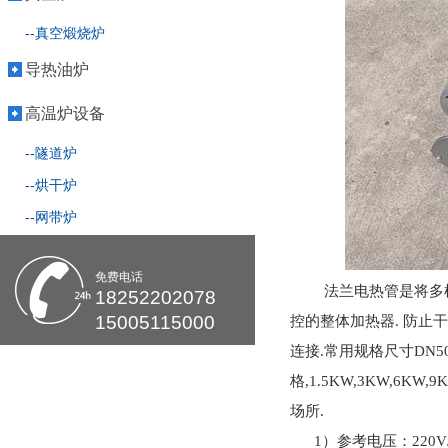
--真空煅烧炉
导热油炉
高温炉设备
--隧道炉
--烘干炉
--网带炉
免费电话
法兰电热管是将多根
18252202078
15005115000
控的整体加热器. 防止干
连接.常用规格尺寸DN5
格,1.5KW,3KW,6K
场所.
1）参考电压：220V/