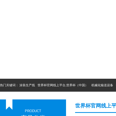
热门关键词：
涂装生产线
世界杯官网线上平台,世界杯（中国）
机械化输送设备
世界杯官网线上平
PRODUCT