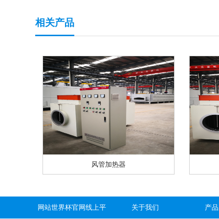
相关产品
风管加热器
网站世界杯官网线上平
关于我们
产品