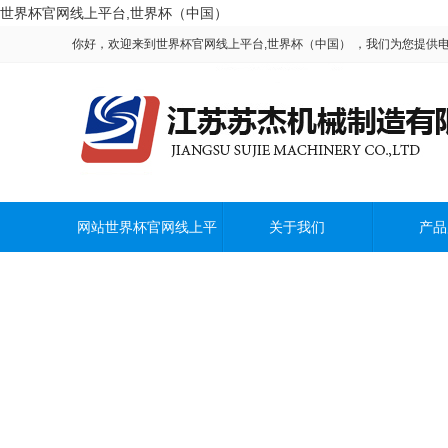
世界杯官网线上平台,世界杯（中国）
你好，欢迎来到世界杯官网线上平台,世界杯（中国） ，我们为您提供
<
网站世界杯官网线上平
关于我们
产品
台,世界杯（中国）