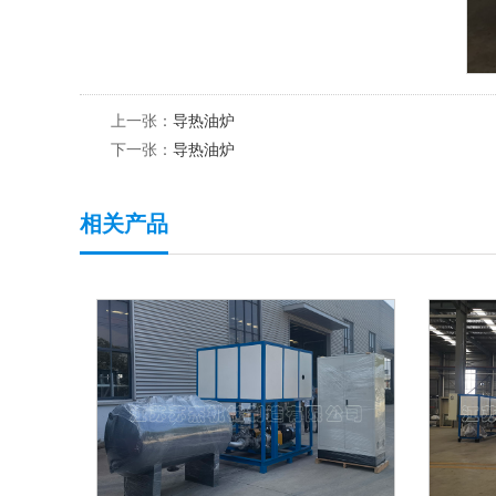
上一张：
导热油炉
下一张：
导热油炉
相关产品