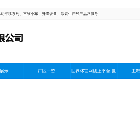
电动平移系列、三维小车、升降设备、涂装生产线产品及服务。
展示
厂区一览
世界杯官网线上平台,世
工
界杯（中国）