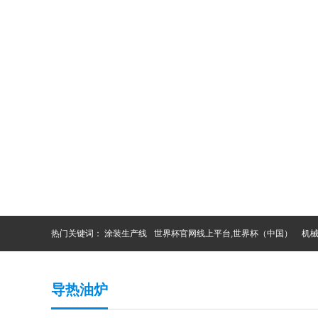
热门关键词：
涂装生产线
世界杯官网线上平台,世界杯（中国）
机
导热油炉