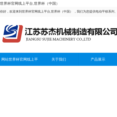
世界杯官网线上平台,世界杯（中国）
你好，欢迎来到世界杯官网线上平台,世界杯（中国） ，我们为您提供电动平移系列
<
网站世界杯官网线上平
关于我们
产品展示
台,世界杯（中国）