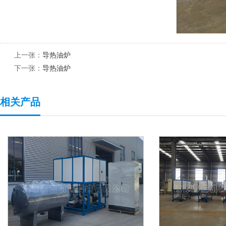
上一张：
导热油炉
下一张：
导热油炉
相关产品