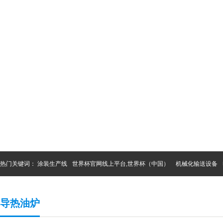
热门关键词：
涂装生产线
世界杯官网线上平台,世界杯（中国）
机械化输送设备
导热油炉